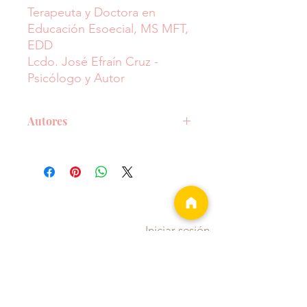
Terapeuta y Doctora en
Educación Esoecial, MS MFT,
EDD
Lcdo. José Efraín Cruz -
Psicólogo y Autor
Autores
Autores del módulo
Dra. Yeritza Montañez
- Terapeuta y
Doctora en Educación Esoecial, MS
MFT, EDD
Lcdo. José Efraín Cruz
- Psicólogo y
Iniciar sesión
Autor
Portada
Eventos
Cursos
Invitaciones