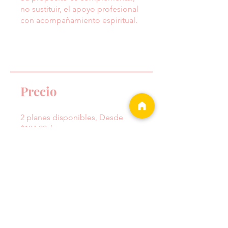
no sustituir, el apoyo profesional
con acompañamiento espiritual.
Precio
2 planes disponibles, Desde
$184.00 / mes
Grupo de discusión
Este programa está conectado a
un grupo. Se te agregará una vez
que te unas al programa.