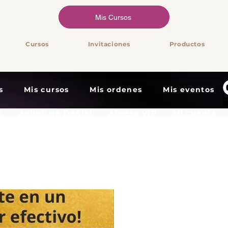
Mis Cursos
Cursos
Invitaciones
Productos
s
Mis cursos
Mis ordenes
Mis eventos
o
Ayuno de Daniel
Acceso VIP
Mi cuenta
caciones
Ajustes