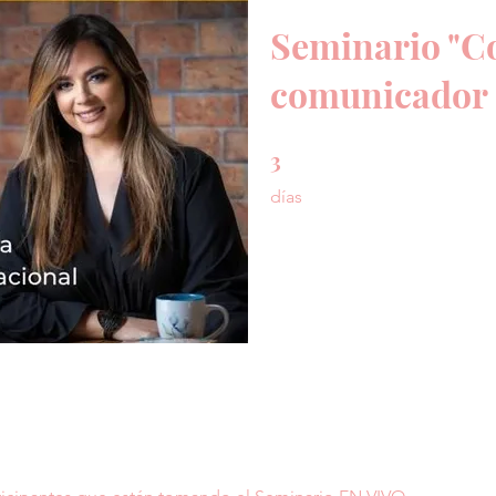
Seminario "Co
comunicador e
3
3 días
días
e