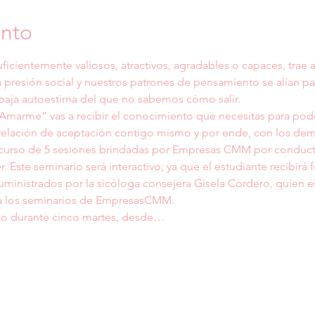
ento
ficientemente valiosos, atractivos, agradables o capaces, trae 
a presión social y nuestros patrones de pensamiento se alían par
 baja autoestima del que no sabemos cómo salir.
Amarme” vas a recibir el conocimiento que necesitas para poder
 relación de aceptación contigo mismo y por ende, con los dem
urso de 5 sesiones brindadas por Empresas CMM por conducto 
 Este seminario será interactivo; ya que el estudiante recibirá 
uministrados por la sicóloga consejera Gisela Cordero, quien e
 a los seminarios de EmpresasCMM.
abo durante cinco martes, desde…