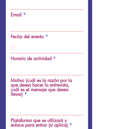
Email
r
Fecha del evento
*
e
q
u
i
Horario de actividad
r
e
d
Motivo (cuál es la razón por la
que desea hacer la entrevista,
cuál es el mensaje que desea
llevar)
Plataforma que se utilizará y
enlace para entrar (si aplica)