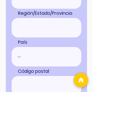
Región/Estado/Provincia
País
Código postal
Libro 5
¿A quién va dedicado el
libro?