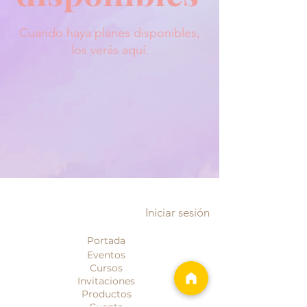
Cuando haya planes disponibles,
los verás aquí.
Iniciar sesión
Portada
Eventos
Cursos
Invitaciones
Productos